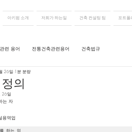
아키펌 소개
저희가 하는일
건축 컨설팅 팀
포트폴
 관련 용어
전통건축관련용어
건축법규
월 26일
1분 분량
 정의
월 26일
 하는 자
건설용역업 