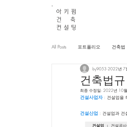
아 키 펌
건 축
컨 설 팅
All Posts
포트폴리오
건축법
by9053
2022년 7
건축법규
최종 수정일:
2022년 10
건설사업자
 : 건설업을
건설산업
 : 건설업과 
건설업