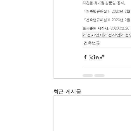
최찬환∙최기원∙김문일 공저,
『건축법규해설Ⅰ 2020년 2
『건축법규해설Ⅱ 2020년 2월
도서출판 세진사, 2020.02.20
건설사업자
건설산업
건설
건축법규
최근 게시물