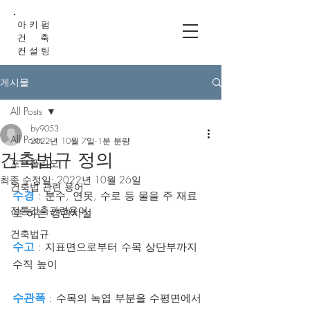
아 키 펌
건 축
컨 설 팅
게시물
All Posts
by9053
All Posts
2022년 10월 7일
1분 분량
건축법규 정의
포트폴리오
최종 수정일:
2022년 10월 26일
건축법 관련 용어
수경
 : 분수, 연못, 수로 등 물을 주 재료
전통건축관련용어
로 하는 경관시설
건축법규
수고
 : 지표면으로부터 수목 상단부까지 
수직 높이
수관폭
 : 수목의 녹엽 부분을 수평면에서 