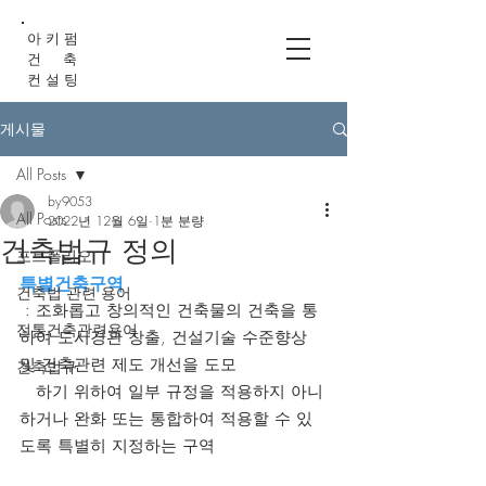
아 키 펌
건 축
컨 설 팅
게시물
All Posts
by9053
All Posts
2022년 12월 6일
1분 분량
건축법규 정의
포트폴리오
특별건축구역 
건축법 관련 용어
 : 조화롭고 창의적인 건축물의 건축을 통
전통건축관련용어
하여 도시경관 창출, 건설기술 수준향상 
및 건축관련 제도 개선을 도모 
건축법규
   하기 위하여 일부 규정을 적용하지 아니
하거나 완화 또는 통합하여 적용할 수 있
도록 특별히 지정하는 구역