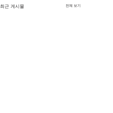
최근 게시물
전체 보기
건축법규 정의
건축법규 정의
해양관측 : 해양의 특성 및 그
한식 지붕틀 : 보, 
변화를 과학적인 방법으로 관
래의 순서로 시공
댓글