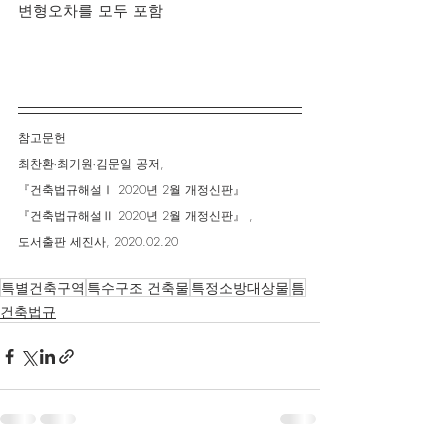
변형오차를 모두 포함
참고문헌
최찬환∙최기원∙김문일 공저,
『건축법규해설Ⅰ 2020년 2월 개정신판』
『건축법규해설Ⅱ 2020년 2월 개정신판』 ,
도서출판 세진사, 2020.02.20
특별건축구역
특수구조 건축물
특정소방대상물
틈
건축법규