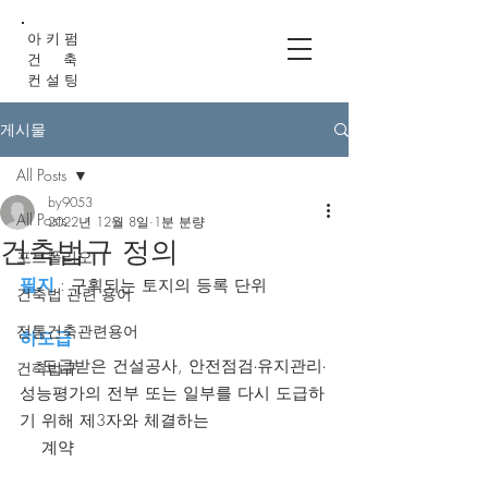
아 키 펌
건 축
컨 설 팅
게시물
All Posts
by9053
All Posts
2022년 12월 8일
1분 분량
건축법규 정의
포트폴리오
필지
 : 구획되는 토지의 등록 단위
건축법 관련 용어
전통건축관련용어
하도급
  : 도급받은 건설공사, 안전점검∙유지관리∙
건축법규
성능평가의 전부 또는 일부를 다시 도급하
기 위해 제3자와 체결하는 
    계약