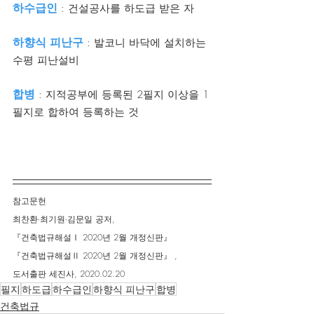
하수급인
 : 건설공사를 하도급 받은 자
하향식 피난구 
: 발코니 바닥에 설치하는 
수평 피난설비
합병
 : 지적공부에 등록된 2필지 이상을 1
필지로 합하여 등록하는 것
참고문헌
최찬환∙최기원∙김문일 공저,
『건축법규해설Ⅰ 2020년 2월 개정신판』
『건축법규해설Ⅱ 2020년 2월 개정신판』 ,
도서출판 세진사, 2020.02.20
필지
하도급
하수급인
하향식 피난구
합병
건축법규