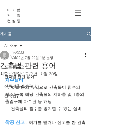
아 키 펌
건 축
컨 설 팅
게시물
All Posts
by9053
All Posts
2022년 7월 22일
1분 분량
건축법 관련 용어
포트폴리오
최종 수정일:
2022년 10월 26일
건축법 관련 용어
차수설비
전통건축관련용어
  : 빗물 등의 유입으로 건축물이 침수되
지 않도록 해당 건축물의 지하층 및 1층의 
건축법규
출입구에 차수판 등 해당    
    건축물의 침수를 방지할 수 있는 설비
착공 신고
 : 허가를 받거나 신고를 한 건축