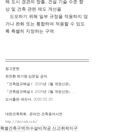
해 도시 경관의 창출, 건설 기술 수준 향
상 및 건축 관련 제도 개선을 
   도모하기 위해 일부 규정을 적용하지 않
거나 완화 또는 통합하여 적용할 수 있도
록 특별히 지정하는 구역
참고문헌
최찬환∙최기원∙김문일 공저,
『건축법규해설Ⅰ 2020년 2월 개정신판』
『건축법규해설Ⅱ 2020년 2월 개정신판』 ,
도서출판 세진사, 2020.02.20
대한건축학회 - 온라인 건축용어사전
http://dict.aik.or.kr/
특별건축구역
차수설비
착공 신고
취락지구