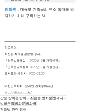
방화벽
 : 대규모 건축물의 연소 확대를 방
지하기 위해 구획하는 벽
참고문헌
최찬환∙최기원∙김문일 공저,
『건축법규해설Ⅰ 2020년 2월 개정신판』
『건축법규해설Ⅱ 2020년 2월 개정신판』 ,
도서출판 세진사, 2020.02.20
대한건축학회 - 온라인 건축용어사전
http://dict.aik.or.kr/
갑종 방화문
방화구조
을종 방화문
방재지구
방화구획
방화문
방화벽
건축법 관련 용어