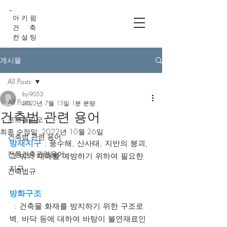
아 키 펌
건 축
컨 설 팅
게시물
All Posts
by9053
All Posts
2022년 7월 15일
1분 분량
건축법 관련 용어
포트폴리오
최종 수정일:
2022년 10월 26일
건축법 관련 용어
방재지구
 : 풍수해, 산사태, 지반의 붕괴, 
전통건축관련용어
그 밖의 재해를 예방하기 위하여 필요한 
지구
건축법규
방화구조
  : 건축물 화재를 방지하기 위한 구조로 
벽, 바닥 등에 대하여 바탕이 불연재료인 