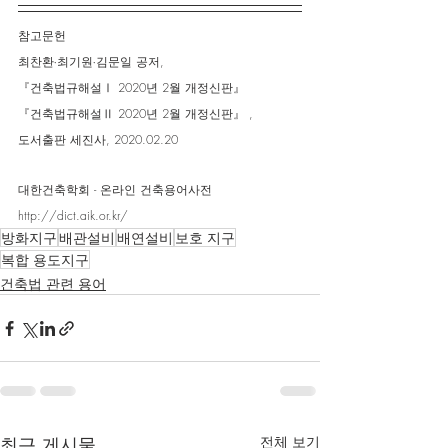
참고문헌
최찬환∙최기원∙김문일 공저,
『건축법규해설Ⅰ 2020년 2월 개정신판』
『건축법규해설Ⅱ 2020년 2월 개정신판』 ,
도서출판 세진사, 2020.02.20
대한건축학회 - 온라인 건축용어사전
http://dict.aik.or.kr/
방화지구
배관설비
배연설비
보호 지구
복합 용도지구
건축법 관련 용어
최근 게시물
전체 보기