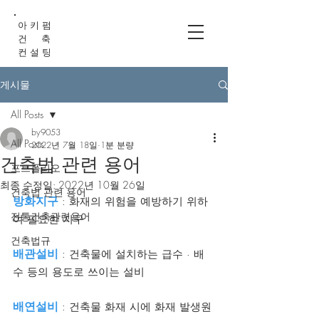
아 키 펌
건 축
컨 설 팅
게시물
All Posts
by9053
All Posts
2022년 7월 18일
1분 분량
건축법 관련 용어
포트폴리오
최종 수정일:
2022년 10월 26일
건축법 관련 용어
방화지구
 : 화재의 위험을 예방하기 위하
전통건축관련용어
여 필요한 지구
건축법규
배관설비
 : 건축물에 설치하는 급수 · 배
수 등의 용도로 쓰이는 설비
배연설비
 : 건축물 화재 시에 화재 발생원