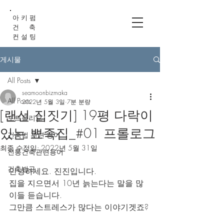
아 키 펌
건 축
컨 설 팅
게시물
All Posts
seamoonbizmaka
All Posts
2022년 5월 3일
7분 분량
[랜선 집짓기] 19평 다락이
포트폴리오
있는 뾰족집_#01 프롤로그
건축법 관련 용어
최종 수정일:
2022년 5월 31일
전통건축관련용어
건축법규
안녕하세요. 진진입니다.
집을 지으면서 10년 늙는다는 말을 많
이들 듣습니다.
그만큼 스트레스가 많다는 이야기겟죠?