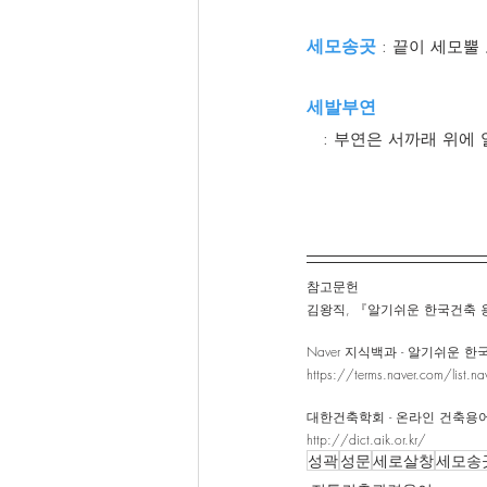
세모송곳 
: 끝이 세모뿔
세발부연
   : 부연은 서까래 
참고문헌 
김왕직, 『알기쉬운 한국건축 용어사
Naver 지식백과 - 알기쉬운 
https://terms.naver.com/list.
대한건축학회 - 온라인 건축용
http://dict.aik.or.kr/
성곽
성문
세로살창
세모송