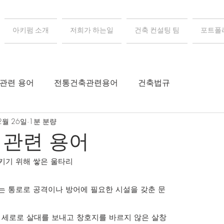
아키펌 소개
저희가 하는일
건축 컨설팅 팀
포트폴
 관련 용어
전통건축관련용어
건축법규
2월 26일
1분 분량
 관련 용어
지키기 위해 쌓은 울타리
하는 통로로 공격이나 방어에 필요한 시설을 갖춘 문
에 세로로 살대를 보내고 창호지를 바르지 않은 살창