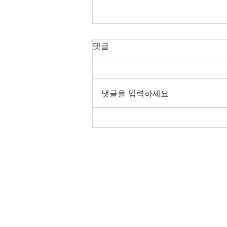
전통건축 관련 용어
댓글
후퇴집 : 퇴가 뒤에만 있는 집 퇴 -
원 집채에 물려서 달아낸 칸 또는
마루 휘 : 단청을 그릴 때 비늘 모
댓글을 입력하세요.
양, 그물 모양 또는 물결 무늬로
넓게 그려 넣는 여러 색깔 띠 흑창
: 영창 안쪽에 하나 더 달린 두 짝
미닫이창 영창 - 문이 두 짝...