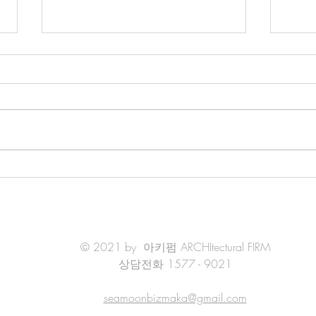
전통건축 관련 용어
전통
회사벽 : 진흙에 백토와 석회를 섞
황성 
어 바른 벽 회첨 : 지붕이 서로 만
종척 
나 지붕골이 만들어지는 부분 회
준으로
첨추녀 : 두 지붕면이 만나 'ㄱ' 자
전에
모양으로 꺾여 굽은 곳에 있는 추
이 있
녀 회축기초 : 방수를 필요로 하는
를 섞
건축물 바닥을 회축으로 하는 기
사 (
초법...
© 2021 by 아키펌 ARCHItectural FIRM
상담전화 1577 - 9021
seamoonbizmaka@gmail.com