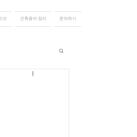
리오
건축용어 정리
문의하기