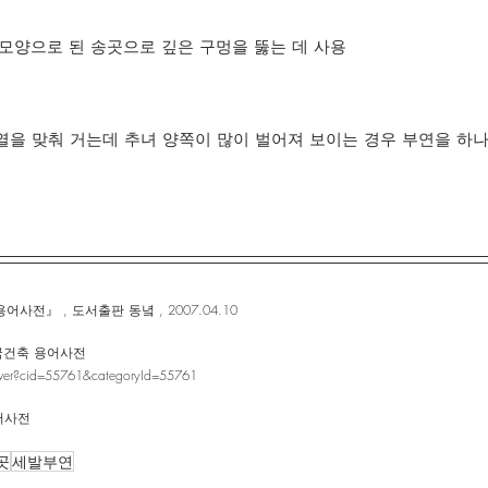
 모양으로 된 송곳으로 깊은 구멍을 뚫는 데 사용
위에 열을 맞춰 거는데 추녀 양쪽이 많이 벌어져 보이는 경우 부연을 하
전』 , 도서출판 동녘 , 2007.04.10
한국건축 용어사전
naver?cid=55761&categoryId=55761
어사전
곳
세발부연