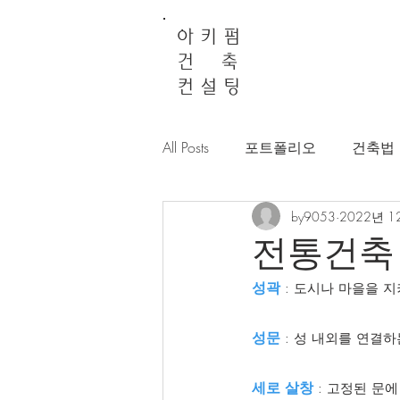
아 키 펌
건 축
컨 설 팅
All Posts
포트폴리오
건축법
by9053
2022년 1
전통건축
성곽
 : 도시나 마을을 
성문
 : 성 내외를 연결
세로 살창
 : 고정된 문