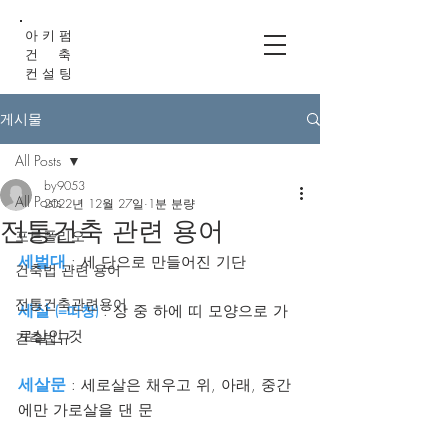
아 키 펌
건 축
컨 설 팅
게시물
All Posts
by9053
All Posts
2022년 12월 27일
1분 분량
전통건축 관련 용어
포트폴리오
세벌대
 : 세 단으로 만들어진 기단
건축법 관련 용어
전통건축관련용어
세살 
(=띠창)
 : 상 중 하에 띠 모양으로 가
로살인 것
건축법규
세살문
 : 세로살은 채우고 위, 아래, 중간
에만 가로살을 댄 문