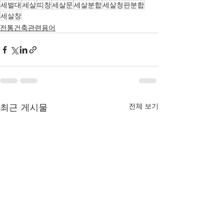
세벌대
세살
띠창
세살문
세살분합
세살청판분합
세살창
전통건축관련용어
최근 게시물
전체 보기