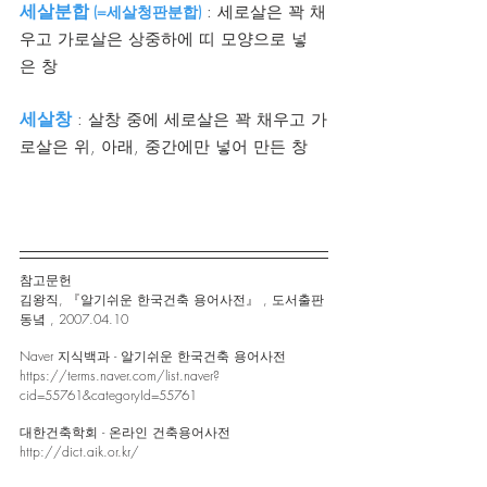
세살분합
 (=세살청판분합)
 : 세로살은 꽉 채
우고 가로살은 상중하에 띠 모양으로 넣
은 창
세살창
 : 살창 중에 세로살은 꽉 채우고 가
로살은 위, 아래, 중간에만 넣어 만든 창
참고문헌 
김왕직, 『알기쉬운 한국건축 용어사전』 , 도서출판 
동녘 , 2007.04.10
Naver 지식백과 - 알기쉬운 한국건축 용어사전
https://terms.naver.com/list.naver?
cid=55761&categoryId=55761
대한건축학회 - 온라인 건축용어사전
http://dict.aik.or.kr/