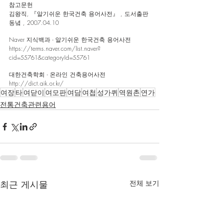
참고문헌 
김왕직, 『알기쉬운 한국건축 용어사전』 , 도서출판 
동녘 , 2007.04.10
Naver 지식백과 - 알기쉬운 한국건축 용어사전
https://terms.naver.com/list.naver?
cid=55761&categoryId=55761
대한건축학회 - 온라인 건축용어사전
http://dict.aik.or.kr/
여장
타
여닫이
여모판
여담
여첩
성가퀴
역원촌
연가
전통건축관련용어
최근 게시물
전체 보기