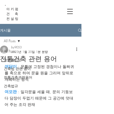
아 키 펌
건 축
컨 설 팅
게시물
All Posts
by9053
All Posts
2023년 1월 20일
1분 분량
전통건축 관련 용어
포트폴리오
여닫이
 : 문틀에 고정된 경첩이나 돌쩌귀
건축법 관련 용어
를 축으로 하여 문을 원을 그리며 앞뒤로 
전통건축관련용어
개폐하는 방식
건축법규
여모판
 : 일각문을 세울 때, 문의 기둥보
다 담장이 두껍기 때문에 그 공간에 덧대
어 주는 조각 판재