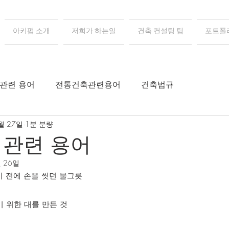
아키펌 소개
저희가 하는일
건축 컨설팅 팀
포트폴
 관련 용어
전통건축관련용어
건축법규
월 27일
1분 분량
 관련 용어
월 26일
기 전에 손을 씻던 물그릇
기 위한 대를 만든 것