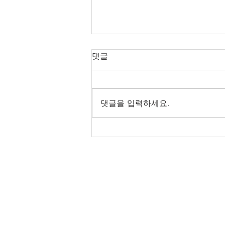
전통건축 관련 용어
댓글
후퇴집 : 퇴가 뒤에만 있는 집 퇴 -
원 집채에 물려서 달아낸 칸 또는
마루 휘 : 단청을 그릴 때 비늘 모
댓글을 입력하세요.
양, 그물 모양 또는 물결 무늬로
넓게 그려 넣는 여러 색깔 띠 흑창
: 영창 안쪽에 하나 더 달린 두 짝
미닫이창 영창 - 문이 두 짝...