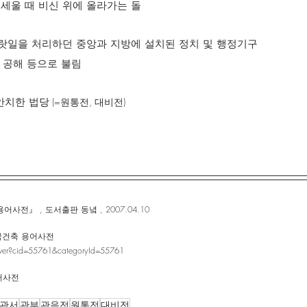
을 세울 때 비신 위에 올라가는 돌
나랏일을 처리하던 중앙과 지방에 설치된 정치 및 행정기구
서, 관부, 공해 등으로 불림
 안치한 법당
 (=원통전, 대비전)
전』 , 도서출판 동녘 , 2007.04.10
한국건축 용어사전
naver?cid=55761&categoryId=55761
어사전
관서
관부
관음전
원통전
대비전