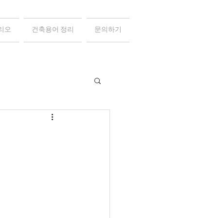
리오
건축용어 정리
문의하기