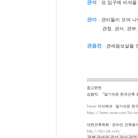
관석
 : 묘 입구에 비석
관아
 : 관리들이 모여 
          관청, 관
관음전
 : 관세음보살을
참고문헌 
김왕직, 『알기쉬운 한국건축 용어사
Naver 지식백과 - 알기쉬운 
https://terms.naver.com/list.
대한건축학회 - 온라인 건축용
http://dict.aik.or.kr/
관분
관세위
관석
관아
관청