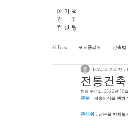
아 키 펌
건 축
컨 설 팅
All Posts
포트폴리오
건축법
by9053
2022년 7
전통건축
최종 수정일:
2022년 10
관분
 : 제향의식을 행하
관세위
 : 관분을 받쳐놓