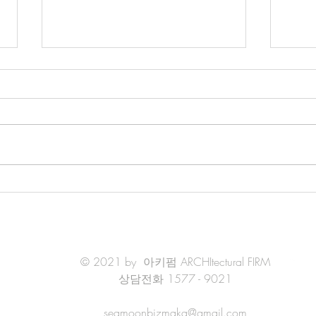
전통건축 관련 용어
전통
회사벽 : 진흙에 백토와 석회를 섞
황성 
어 바른 벽 회첨 : 지붕이 서로 만
종척 
나 지붕골이 만들어지는 부분 회
준으로
첨추녀 : 두 지붕면이 만나 'ㄱ' 자
전에
모양으로 꺾여 굽은 곳에 있는 추
이 있
녀 회축기초 : 방수를 필요로 하는
를 섞
건축물 바닥을 회축으로 하는 기
사 (
초법...
© 2021 by 아키펌 ARCHItectural FIRM
상담전화 1577 - 9021
seamoonbizmaka@gmail.com