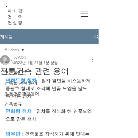
아 키 펌
건 축
컨 설 팅
게시물
All Posts
by9053
All Posts
2023년 1월 31일
1분 분량
전통건축 관련 용어
포트폴리오
연화두형 첨차
 : 첨차 옆면을 비스듬하게 
건축법 관련 용어
중괄호 형태로 조각해 연꽃 모양을 닮도
전통건축관련용어
록 만든 첨차
건축법규
연화형 첨차
 : 첨차를 장식화 해 연꽃모양
으로 만든 첨차
염우판
 : 건축물을 장식하기 위해 덧대는 