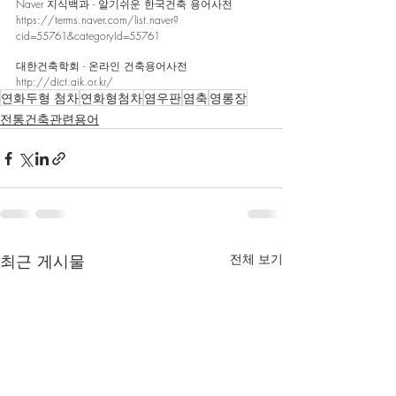
Naver 지식백과 - 알기쉬운 한국건축 용어사전
https://terms.naver.com/list.naver?
cid=55761&categoryId=55761
대한건축학회 - 온라인 건축용어사전
http://dict.aik.or.kr/
연화두형 첨차
연화형첨차
염우판
염축
영롱장
전통건축관련용어
최근 게시물
전체 보기