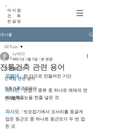
아 키 펌
건 축
컨 설 팅
게시물
All Posts
by9053
All Posts
2023년 2월 8일
1분 분량
전통건축 관련 용어
포트폴리오
외벌대
 : 한 단으로 만들어진 기단
건축법 관련 용어
전통건축관련용어
외사면
 : 면접기 종류 중 하나로 재재의 면
에 볼록줄눈을 한줄 넣은 것
건축법규
외사모
 : 빗모접기에서 모서리를 둥글게 
접은 둥근모 중 하나로 둥근모가 두 번 접
힌 모