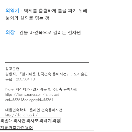
외엮기
 : 벽체를 촘촘하게 틀을 짜기 위해 
눌외와 설외를 엮는 것
외장
 : 건물 바깥쪽으로 걸리는 선자연
참고문헌 
김왕직, 『알기쉬운 한국건축 용어사전』 , 도서출판 
동녘 , 2007.04.10
Naver 지식백과 - 알기쉬운 한국건축 용어사전
https://terms.naver.com/list.naver?
cid=55761&categoryId=55761
대한건축학회 - 온라인 건축용어사전
http://dict.aik.or.kr/
외벌대
외사면
외사모
외엮기
외장
전통건축관련용어