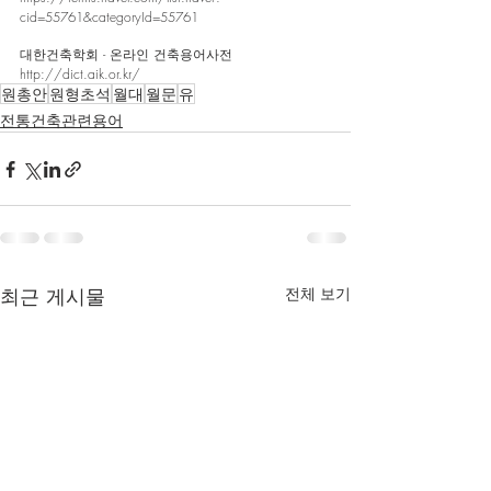
cid=55761&categoryId=55761
대한건축학회 - 온라인 건축용어사전
http://dict.aik.or.kr/
원총안
원형초석
월대
월문
유
전통건축관련용어
최근 게시물
전체 보기