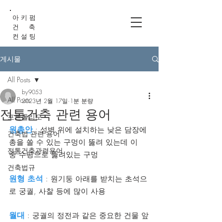
아 키 펌
건 축
컨 설 팅
게시물
All Posts
by9053
All Posts
2023년 2월 17일
1분 분량
전통건축 관련 용어
포트폴리오
원총안
 : 성벽 위에 설치하는 낮은 담장에 
건축법 관련 용어
총을 쏠 수 있는 구멍이 뚫려 있는데 이 
전통건축관련용어
중 수평으로 뚫려있는 구멍
건축법규
원형 초석
 : 원기둥 아래를 받치는 초석으
로 궁궐, 사찰 등에 많이 사용
월대
 : 궁궐의 정전과 같은 중요한 건물 앞