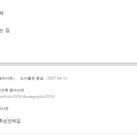
성곽
는 집
전』 , 도서출판 동녘 , 2007.04.10
한국건축 용어사전
naver?cid=55761&categoryId=55761
어사전
축성
전퇴집