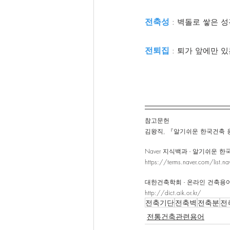
전축성
 : 벽돌로 쌓은 
전퇴집 
: 퇴가 앞에만 있
참고문헌 
김왕직, 『알기쉬운 한국건축 용어사
Naver 지식백과 - 알기쉬운 
https://terms.naver.com/list.
대한건축학회 - 온라인 건축용
http://dict.aik.or.kr/
전축기단
전축벽
전축분
전
전통건축관련용어