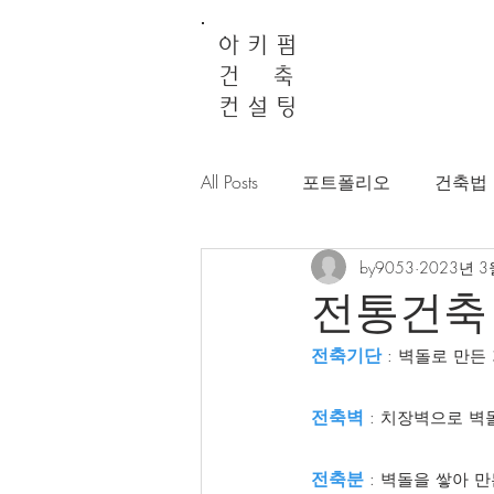
아 키 펌
건 축
컨 설 팅
All Posts
포트폴리오
건축법
by9053
2023년 3
전통건축
전축기단
 : 벽돌로 만든
전축벽
 : 치장벽으로 벽
전축분 
: 벽돌을 쌓아 