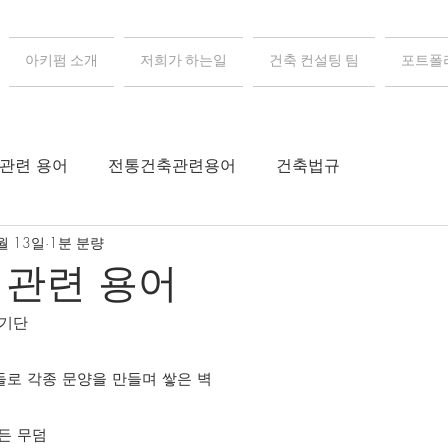
아키펌 소개
저희가 하는일
건축 컨설팅 팀
포트폴
 관련 용어
전통건축관련용어
건축법규
월 13일
1분 분량
 관련 용어
 기단
돌로 각종 문양을 만들며 쌓은 벽
만든 무덤