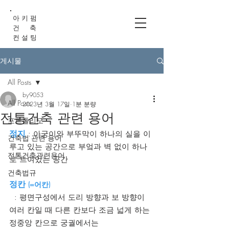
아 키 펌
건 축
컨 설 팅
게시물
All Posts
by9053
All Posts
2023년 3월 17일
1분 분량
전통건축 관련 용어
포트폴리오
정지
 : 아궁이와 부뚜막이 하나의 실을 이
건축법 관련 용어
루고 있는 공간으로 부엌과 벽 없이 하나
전통건축관련용어
로 트여있는 공간 
건축법규
정칸 
(=어칸)
  : 평면구성에서 도리 방향과 보 방향이 
여러 칸일 때 다른 칸보다 조금 넓게 하는 
정중앙 칸으로 궁궐에서는  