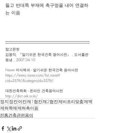
들고 반대쪽 부재에 촉구멍을 내어 연결하
는 이음
참고문헌 
김왕직, 『알기쉬운 한국건축 용어사전』 , 도서출판 
동녘 , 2007.04.10
Naver 지식백과 - 알기쉬운 한국건축 용어사전
https://terms.naver.com/list.naver?
cid=55761&categoryId=55761
대한건축학회 - 온라인 건축용어사전
http://dict.aik.or.kr/
정지
정칸
어칸
제1협칸
제2협칸
제비초리맞춤
제액
제혀쪽매
제혀촉이음
전통건축관련용어