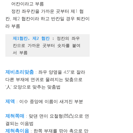
    어칸이라고 부름
    정칸 좌우칸을 가까운 곳부터 제1 협
칸, 제2 협칸이라 하고 반칸일 경우 퇴칸이
라 부름
제1협칸, 제2 협칸
 : 정칸의 좌우
칸으로 가까운 곳부터 숫자를 붙여
서 부름
제비초리맞춤
 : 좌우 양옆을 45º로 잘라 
다른 부재에 연귀로 물려지는 맞춤으로 
'人' 모양으로 맞추는 맞춤법
제액
 : 이수 중앙에 이름이 새겨진 부분
제혀쪽매
 : 맞댄 면이 요철형(凹凸)으로 연
결되는 이음법
제혀촉이음 
: 한쪽 부재를 깎아 촉으로 만