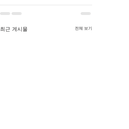
최근 게시물
전체 보기
전통건축 관련 용어
전통건축 관련 