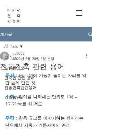
아 키 펌
건 축
컨 설 팅
게시물
All Posts
by9053
All Posts
2023년 3월 28일
1분 분량
전통건축 관련 용어
포트폴리오
주좌 
: 운두 위에 기둥이 놓이는 자리를 약
건축법 관련 용어
간 높게 만든 것
전통건축관련용어
주척
 : 길이를 나타내는 단위로 1척 = 
건축법규
19.91cm로 한 척도
주칸
 : 한옥 규모를 이야기하는 칸이라는 
단위에서 기둥과 기둥사이의 면적