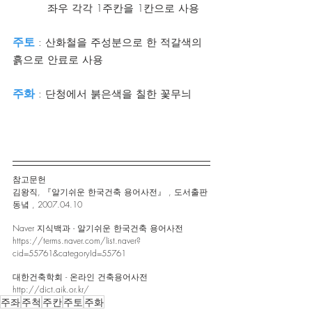
          좌우 각각 1주칸을 1칸으로 사용
주토
 : 산화철을 주성분으로 한 적갈색의 
흙으로 안료로 사용
주화 
: 단청에서 붉은색을 칠한 꽃무늬
참고문헌 
김왕직, 『알기쉬운 한국건축 용어사전』 , 도서출판 
동녘 , 2007.04.10
Naver 지식백과 - 알기쉬운 한국건축 용어사전
https://terms.naver.com/list.naver?
cid=55761&categoryId=55761
대한건축학회 - 온라인 건축용어사전
http://dict.aik.or.kr/
주좌
주척
주칸
주토
주화