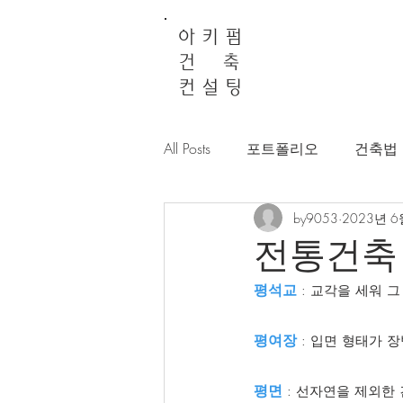
아 키 펌
건 축
컨 설 팅
All Posts
포트폴리오
건축법
by9053
2023년 6
전통건축
평석교
 : 교각을 세워 
평여장
 : 입면 형태가
평면 
: 선자연을 제외한