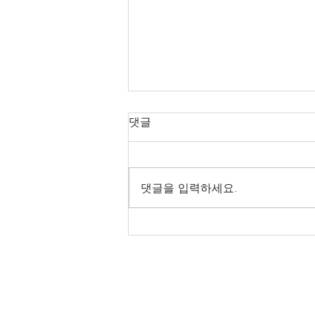
전통건축 관련 용어
댓글
후퇴집 : 퇴가 뒤에만 있는 집 퇴 -
원 집채에 물려서 달아낸 칸 또는
마루 휘 : 단청을 그릴 때 비늘 모
댓글을 입력하세요.
양, 그물 모양 또는 물결 무늬로
넓게 그려 넣는 여러 색깔 띠 흑창
: 영창 안쪽에 하나 더 달린 두 짝
미닫이창 영창 - 문이 두 짝...