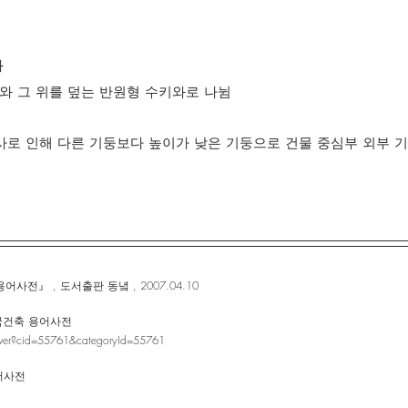
와
키와와 그 위를 덮는 반원형 수키와로 나뉨
경사로 인해 다른 기둥보다 높이가 낮은 기둥으로 건물 중심부 외부 
전』 , 도서출판 동녘 , 2007.04.10
한국건축 용어사전
naver?cid=55761&categoryId=55761
어사전