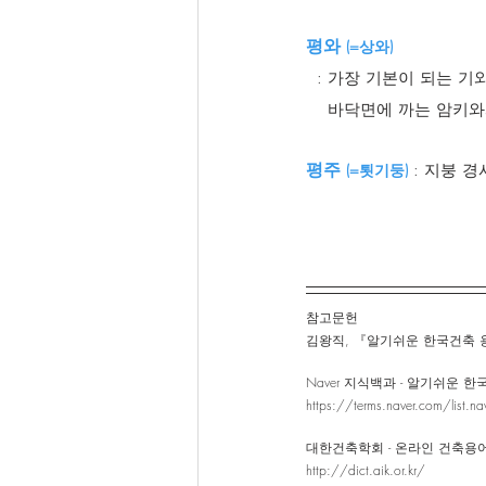
평와 
(=상와)
  : 가장 기본이 되는 기
    바닥면에 까는 암
평주 
(=툇기둥)
: 지붕 
참고문헌 
김왕직, 『알기쉬운 한국건축 용어사
Naver 지식백과 - 알기쉬운 
https://terms.naver.com/list.
대한건축학회 - 온라인 건축용
http://dict.aik.or.kr/