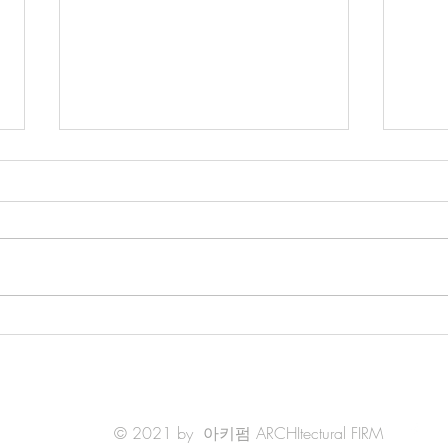
전통건축 관련 용어
전통
회사벽 : 진흙에 백토와 석회를 섞
황성 
어 바른 벽 회첨 : 지붕이 서로 만
종척 
나 지붕골이 만들어지는 부분 회
준으로
첨추녀 : 두 지붕면이 만나 'ㄱ' 자
전에
모양으로 꺾여 굽은 곳에 있는 추
이 있
녀 회축기초 : 방수를 필요로 하는
를 섞
건축물 바닥을 회축으로 하는 기
사 (
초법...
© 2021 by 아키펌 ARCHItectural FIRM