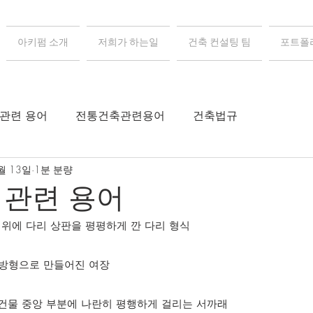
아키펌 소개
저희가 하는일
건축 컨설팅 팀
포트폴
 관련 용어
전통건축관련용어
건축법규
월 13일
1분 분량
 관련 용어
그 위에 다리 상판을 평평하게 깐 다리 형식
 장방형으로 만들어진 여장
 건물 중앙 부분에 나란히 평행하게 걸리는 서까래