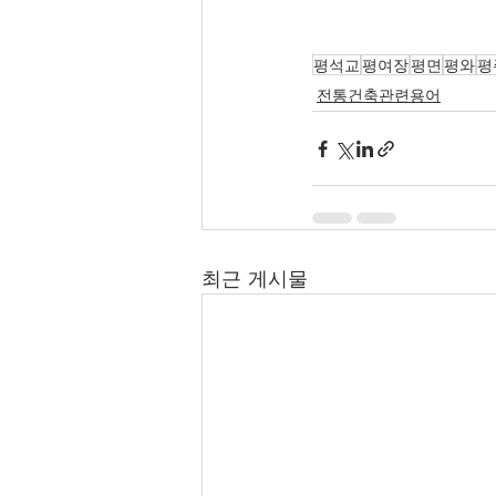
평석교
평여장
평면
평와
평
전통건축관련용어
최근 게시물