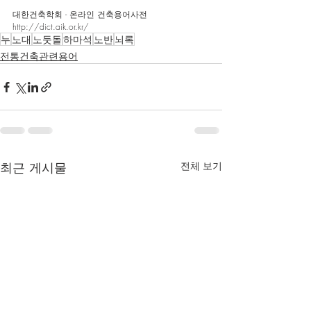
대한건축학회 - 온라인 건축용어사전
http://dict.aik.or.kr/
누
노대
노둣돌
하마석
노반
뇌록
전통건축관련용어
최근 게시물
전체 보기