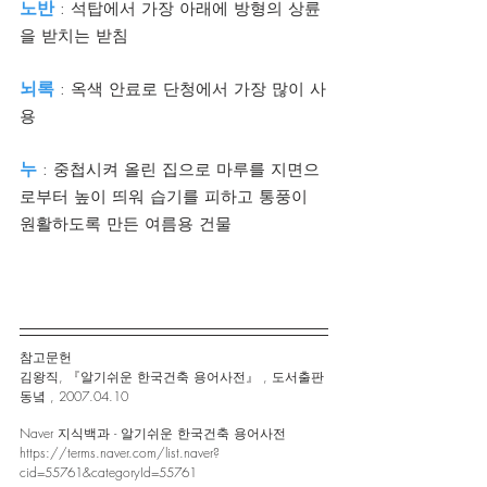
노반
: 석탑에서 가장 아래에 방형의 상륜
을 받치는 받침
뇌록
: 옥색 안료로 단청에서 가장 많이 사
용
누
 : 중첩시켜 올린 집으로 마루를 지면으
로부터 높이 띄워 습기를 피하고 통풍이 
원활하도록 만든 여름용 건물
참고문헌 
김왕직, 『알기쉬운 한국건축 용어사전』 , 도서출판 
동녘 , 2007.04.10
Naver 지식백과 - 알기쉬운 한국건축 용어사전
https://terms.naver.com/list.naver?
cid=55761&categoryId=55761