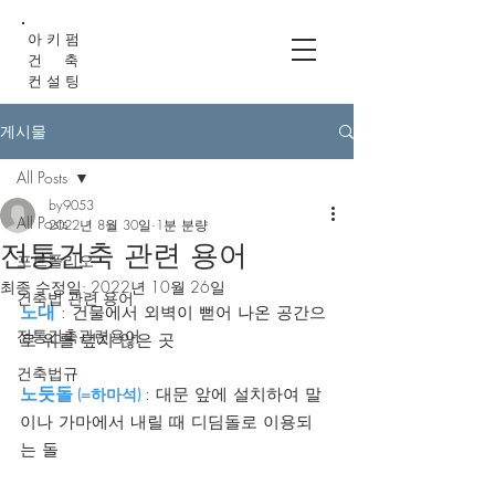
아 키 펌
건 축
컨 설 팅
게시물
All Posts
by9053
All Posts
2022년 8월 30일
1분 분량
전통건축 관련 용어
포트폴리오
최종 수정일:
2022년 10월 26일
건축법 관련 용어
노대
 : 건물에서 외벽이 뻗어 나온 공간으
전통건축관련용어
로 위를 덮지 않은 곳
건축법규
노둣돌
 (=하마석)
: 대문 앞에 설치하여 말
이나 가마에서 내릴 때 디딤돌로 이용되
는 돌