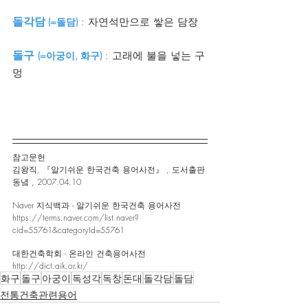
돌각담
 (=돌담)
 : 자연석만으로 쌓은 담장
돌구 
(=아궁이, 화구)
 : 고래에 불을 넣는 구
멍
참고문헌 
김왕직, 『알기쉬운 한국건축 용어사전』 , 도서출판 
동녘 , 2007.04.10
Naver 지식백과 - 알기쉬운 한국건축 용어사전
https://terms.naver.com/list.naver?
cid=55761&categoryId=55761
대한건축학회 - 온라인 건축용어사전
http://dict.aik.or.kr/
화구
돌구
아궁이
독성각
독창
돈대
돌각담
돌담
전통건축관련용어