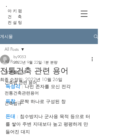
아 키 펌
건 축
컨 설 팅
게시물
All Posts
by9053
All Posts
2022년 9월 22일
1분 분량
전통건축 관련 용어
포트폴리오
최종 수정일:
2022년 10월 26일
건축법 관련 용어
독성각
 : 나빈 존자를 모신 전각
전통건축관련용어
독창
 : 문짝 하나로 구성된 창
건축법규
돈대 
: 침수방지나 군사용 목적 등으로 터
를 쌓아 주변 지대보다 높고 평평하게 만
들어진 대지