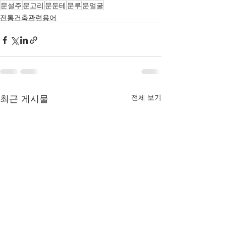
문설주
문고리
문둔테
문루
문얼굴
전통건축관련용어
최근 게시물
전체 보기