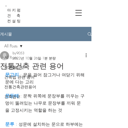
아 키 펌
건 축
컨 설 팅
게시물
All Posts
by9053
All Posts
2022년 10월 26일
1분 분량
전통건축 관련 용어
포트폴리오
문고리
 : 문을 걸어 잠그거나 여닫기 위해 
건축법 관련 용어
문에 다는 고리
전통건축관련용어
문둔테
 : 문짝 위쪽에 문장부를 끼우는 구
건축법규
멍이 뚫려있는 나무로 문장부를 끼워 문
을 고정시키는 역할을 하는 것
문루
 : 성문에 설치하는 문으로 하부에는 