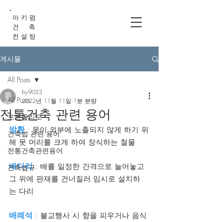
아 키 펌
건 축
컨 설 팅
게시물
All Posts
by9053
All Posts
2022년 11월 11일
1분 분량
전통건축 관련 용어
포트폴리오
방환
 : 못이 외부에 노출되지 않게 하기 위
건축법 관련 용어
해 못 머리를 크게 하여 장식하는 철물
전통건축관련용어
배다리
 : 배를 일정한 간격으로 늘어놓고 
건축법규
그 위에 판재를 건너질러 임시로 설치하
는 다리
배례석
 : 불교행사 시 향을 피우거나 음식