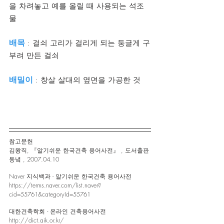
을 차려놓고 예를 올릴 때 사용되는 석조
물
배목
 : 걸쇠 고리가 걸리게 되는 둥글게 구
부려 만든 걸쇠
배밀이
 : 창살 살대의 옆면을 가공한 것
참고문헌 
김왕직, 『알기쉬운 한국건축 용어사전』 , 도서출판 
동녘 , 2007.04.10
Naver 지식백과 - 알기쉬운 한국건축 용어사전
https://terms.naver.com/list.naver?
cid=55761&categoryId=55761
대한건축학회 - 온라인 건축용어사전
http://dict.aik.or.kr/