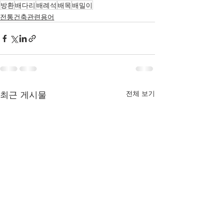
방환
배다리
배례석
배목
배밀이
전통건축관련용어
최근 게시물
전체 보기