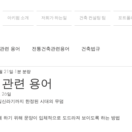
아키펌 소개
저희가 하는일
건축 컨설팅 팀
포트폴
 관련 용어
전통건축관련용어
건축법규
월 21일
1분 분량
 관련 용어
월 26일
통일신라기까지 한정된 시대의 무덤
하게 하기 위해 문양이 입체적으로 도드라져 보이도록 하는 방법