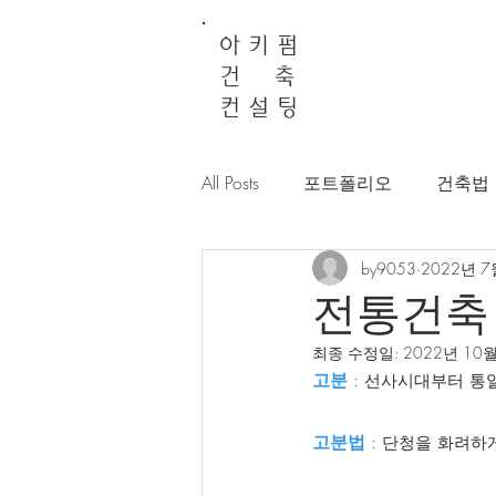
아 키 펌
건 축
컨 설 팅
All Posts
포트폴리오
건축법
by9053
2022년 7
전통건축
최종 수정일:
2022년 10
고분
 : 선사시대부터 
고분법
 : 단청을 화려