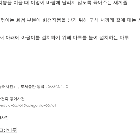
가지붕을 이을 때 이엉이 바람에 날리지 않도록 묶어주는 새끼줄
나 꺾이는 회첨 부분에 회첨지붕을 받기 위해 구석 서까래 끝에 대는
중에서 아래에 아궁이를 설치하기 위해 마루를 높여 설치하는 마루
전』 , 도서출판 동녘 , 2007.04.10
한국건축 용어사전
naver?cid=55761&categoryId=55761
어사전
고상마루