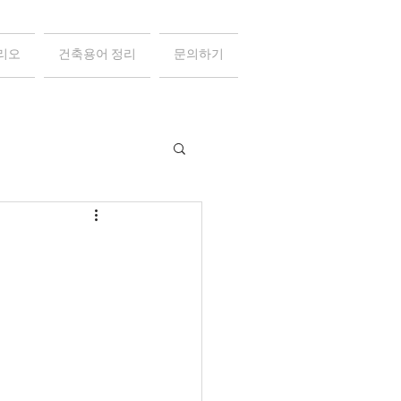
리오
건축용어 정리
문의하기