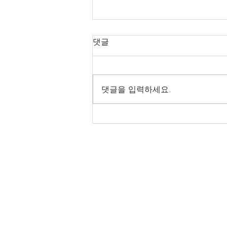
전통건축 관련 용어
댓글
후퇴집 : 퇴가 뒤에만 있는 집 퇴 -
원 집채에 물려서 달아낸 칸 또는
마루 휘 : 단청을 그릴 때 비늘 모
댓글을 입력하세요.
양, 그물 모양 또는 물결 무늬로
넓게 그려 넣는 여러 색깔 띠 흑창
: 영창 안쪽에 하나 더 달린 두 짝
미닫이창 영창 - 문이 두 짝...