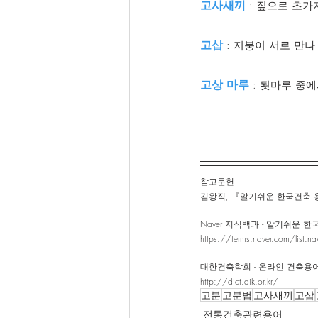
고사새끼
 : 짚으로 초
고삽
 : 지붕이 서로 만
고상 마루
 : 툇마루 
참고문헌 
김왕직, 『알기쉬운 한국건축 용어사
Naver 지식백과 - 알기쉬운 
https://terms.naver.com/list.
대한건축학회 - 온라인 건축용
http://dict.aik.or.kr/
고분
고분법
고사새끼
고삽
전통건축관련용어