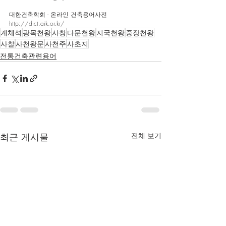
대한건축학회 - 온라인 건축용어사전
http://dict.aik.or.kr/
계체석
광목천왕
사창
다문천왕
지국천왕
중장천왕
사찰
사천왕문
사천주
사초지
전통건축관련용어
최근 게시물
전체 보기