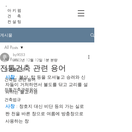
아 키 펌
건 축
컨 설 팅
게시물
All Posts
by9053
All Posts
2022년 12월 12일
1분 분량
전통건축 관련 용어
포트폴리오
사찰
 : 불상, 탑 등을 모셔놓고 승려와 신
건축법 관련 용어
자들이 거처하면서 불도를 닦고 교리를 설
전통건축관련용어
파하는 불교사원
건축법규
사창
 : 창호지 대신 비단 등의 가는 실로 
짠 천을 바른 창으로 여름에 방충창으로 
사용하는 창