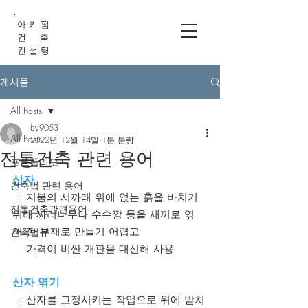
아 키 펌
건 축
컨 설 팅
게시물
All Posts
by9053
All Posts
2022년 12월 14일
1분 분량
전통건축 관련 용어
포트폴리오
산자
건축법 관련 용어
  : 지붕의 서까래 위에 얹는 흙을 바치기 
전통건축관련용어
위해 싸리나무나 수수깡 등을 새끼로 엮
어 깐 부재로 만들기 어렵고  
건축법규
    가격이 비싼 개판을 대신해 사용
산자 엮기
  : 산자를 고정시키는 작업으로 위에 받치