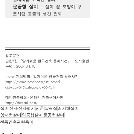
운공형 살미
 - 살미 끝 모양이 구
름처럼 둥글게 생긴 형태
참고문헌 
김왕직, 『알기쉬운 한국건축 용어사전』 , 도서출판 
동녘 , 2007.04.10
Naver 지식백과 - 알기쉬운 한국건축 용어사전
https://terms.naver.com/list.naver?
cid=55761&categoryId=55761
대한건축학회 - 온라인 건축용어사전
http://dict.aik.or.kr/
살미
산자
산자엮기
산촌
살림집
쇠서형살미
앙서형살미
익공형살미
운공형살미
전통건축관련용어