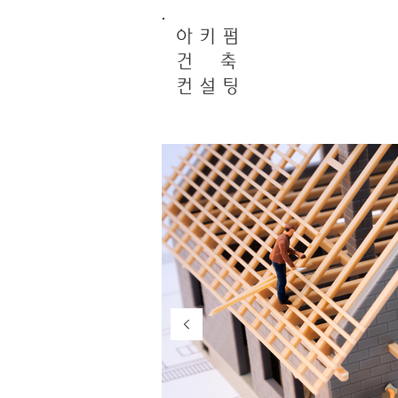
아 키 펌
건 축
컨 설 팅